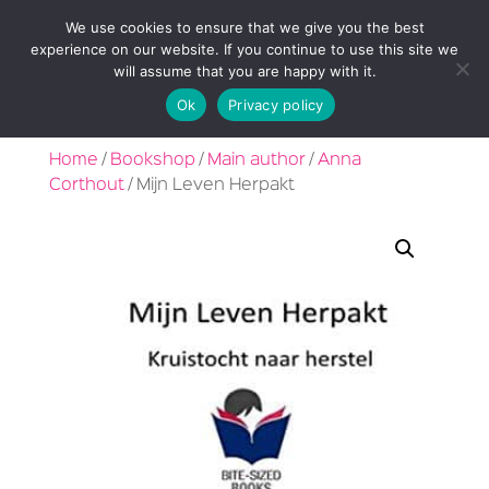
We use cookies to ensure that we give you the best
experience on our website. If you continue to use this site we
will assume that you are happy with it.
Ok
Privacy policy
Home
/
Bookshop
/
Main author
/
Anna
Corthout
/ Mijn Leven Herpakt